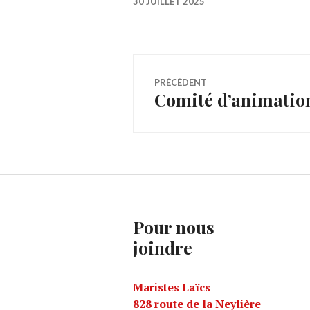
30 JUILLET 2025
Navigation
PRÉCÉDENT
Comité d’animatio
Article
de
précédent :
l’article
Pour nous
joindre
Maristes Laïcs
828 route de la Neylière