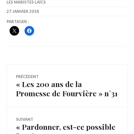
LES MARISTES LAÏCS
27 JANVIER 2018
PARTAGER :
Navigation
PRÉCÉDENT
« Les 200 ans de la
Article
de
précédent :
Promesse de Fourvière » n°31
l’article
SUIVANT
« Pardonner, est-ce possible
Article
Suivant: