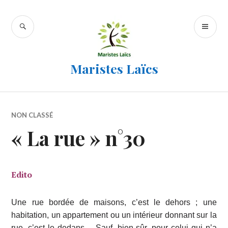
Accéder
au
RECHERCHE
ME
contenu
PR
principal
Maristes Laïcs
NON CLASSÉ
« La rue » n°30
Edito
Une rue bordée de maisons, c’est le dehors ; une
habitation, un appartement
ou un intérieur donnant sur la
rue, c’est le dedans… Sauf, bien sûr, pour celui
qui n’a