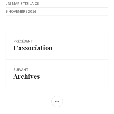
LES MARISTES LAÏCS
9 NOVEMBRE 2016
Navigation
PRÉCÉDENT
L’association
Article
de
précédent :
l’article
SUIVANT
Archives
Article
Suivant:
COLONNE
LATÉRALE