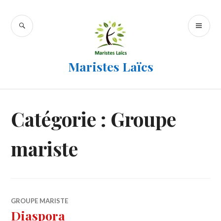
Accéder
au
RECHERCHE
ME
contenu
PR
principal
Maristes Laïcs
Catégorie :
Groupe
mariste
GROUPE MARISTE
Diaspora