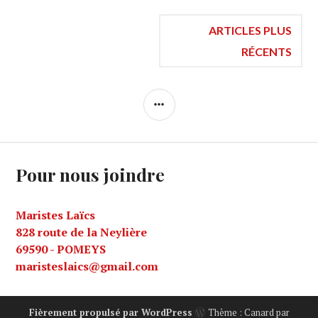
Navigation
ARTICLES PLUS
RÉCENTS
des
COLONNE
articles
LATÉRALE
Pour nous joindre
Maristes Laïcs
828 route de la Neylière
69590 - POMEYS
maristeslaics@gmail.com
Fièrement propulsé par WordPress
Thème : Canard par